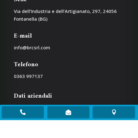
Via dell’Industria e dell’Artigianato, 297, 24056
Fontanella (BG)
E-mail
info@brcsrl.com
Telefono
0363 997137
Dati aziendali
P.IVA:
03958230165



CCIAA/REA:
BG 423194
Cap.Sociale:
10.000,00 €